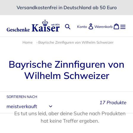
Direkt
Versandkostenfrei in Deutschland ab 50 Euro
zum
Inhalt
Suchen
Einloggen
Ware
Konto
Warenkorb
Home
›
Bayrische Zinnfiguren von Wilhelm Schweizer
K
Bayrische Zinnfiguren von
a
Wilhelm Schweizer
t
e
SORTIEREN NACH
17 Produkte
g
Es tut uns leid, aber deine Suche nach Produkten
o
hat keine Treffer ergeben.
r