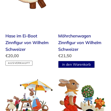
Wilhelm
Schweizer
Hase im Ei-Boot
Möhrchenwagen
Zinnfigur von Wilhelm
Zinnfigur von Wilhelm
Schweizer
Schweizer
Normaler
€20,00
Normaler
€21,50
Preis
Preis
AUSVERKAUFT
Hasen
Hase,
Ostereierstand
kleiner
Zinnfigur
Gärtner
von
Zinnfigur
Wilhelm
von