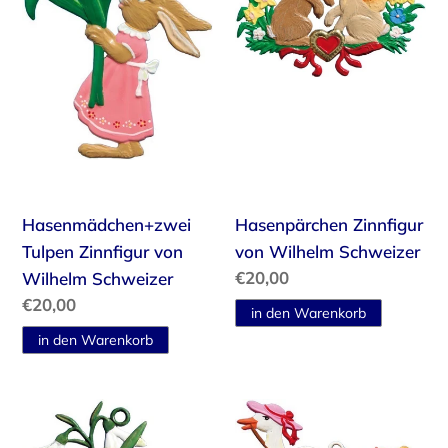
von
Wilhelm
Wilhelm
Schweizer
Schweizer
Hasenmädchen+zwei
Hasenpärchen Zinnfigur
Tulpen Zinnfigur von
von Wilhelm Schweizer
Normaler
€20,00
Wilhelm Schweizer
Preis
Normaler
€20,00
Preis
Hase
Ente
mit
zieht