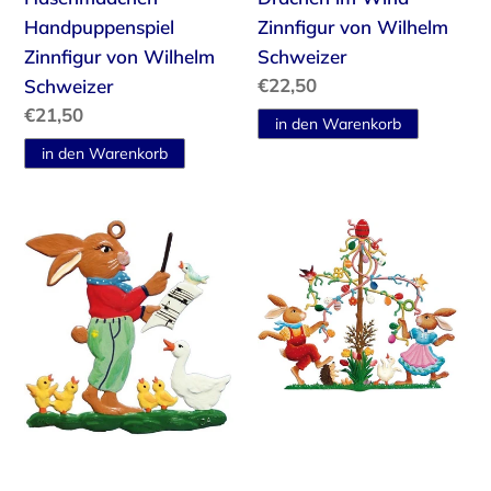
Handpuppenspiel
Zinnfigur von Wilhelm
Zinnfigur von Wilhelm
Schweizer
Normaler
€22,50
Schweizer
Preis
Normaler
€21,50
Preis
Konzert
Ostertanz
Zinnfigur
2017
von
Zinnfigur
Wilhelm
von
Schweizer
Wilhelm
Schweizer