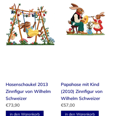
Hasenschaukel
Papahase
2013
mit
Zinnfigur
Kind
von
(2010)
Wilhelm
Zinnfigur
Schweizer
von
Wilhelm
Schweizer
Hasenschaukel 2013
Papahase mit Kind
Zinnfigur von Wilhelm
(2010) Zinnfigur von
Schweizer
Wilhelm Schweizer
Normaler
€73,90
Normaler
€57,00
Preis
Preis