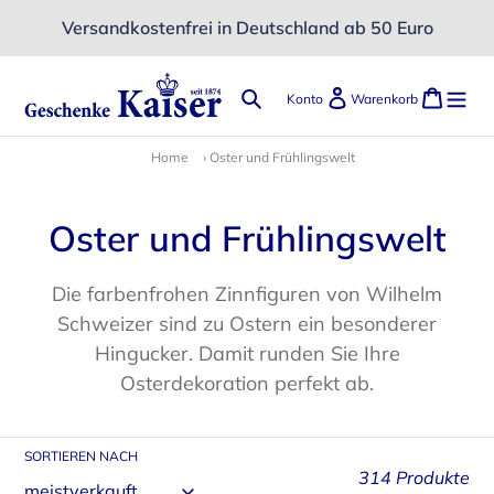
Direkt
Versandkostenfrei in Deutschland ab 50 Euro
zum
Inhalt
Suchen
Einloggen
Ware
Konto
Warenkorb
Home
›
Oster und Frühlingswelt
K
Oster und Frühlingswelt
a
Die farbenfrohen Zinnfiguren von Wilhelm
t
Schweizer sind zu Ostern ein besonderer
Hingucker. Damit runden Sie Ihre
e
Osterdekoration perfekt ab.
g
o
SORTIEREN NACH
314 Produkte
r