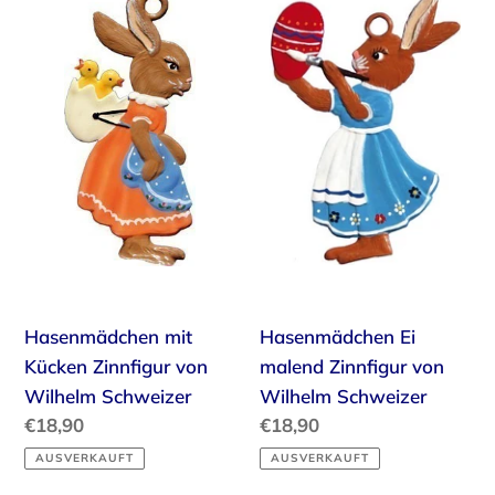
Hasenmädchen
Hasenmädchen
mit
Ei
Kücken
malend
Zinnfigur
Zinnfigur
von
von
Wilhelm
Wilhelm
Schweizer
Schweizer
Hasenmädchen mit
Hasenmädchen Ei
Kücken Zinnfigur von
malend Zinnfigur von
Wilhelm Schweizer
Wilhelm Schweizer
Normaler
€18,90
Normaler
€18,90
Preis
Preis
AUSVERKAUFT
AUSVERKAUFT