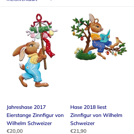
i
Jahreshase
Hase
e
2017
2018
:
Eierstange
liest
Zinnfigur
Zinnfigur
von
von
Wilhelm
Wilhelm
Schweizer
Schweizer
Jahreshase 2017
Hase 2018 liest
Eierstange Zinnfigur von
Zinnfigur von Wilhelm
Wilhelm Schweizer
Schweizer
Normaler
€20,00
Normaler
€21,90