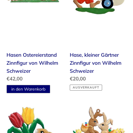
Schweizer
Wilhelm
Schweizer
Hasen Ostereierstand
Hase, kleiner Gärtner
Zinnfigur von Wilhelm
Zinnfigur von Wilhelm
Schweizer
Schweizer
Normaler
€42,00
Normaler
€20,00
Preis
Preis
AUSVERKAUFT
Hasenmädchen+zwei
Hasenpärchen
Tulpen
Zinnfigur
Zinnfigur
von