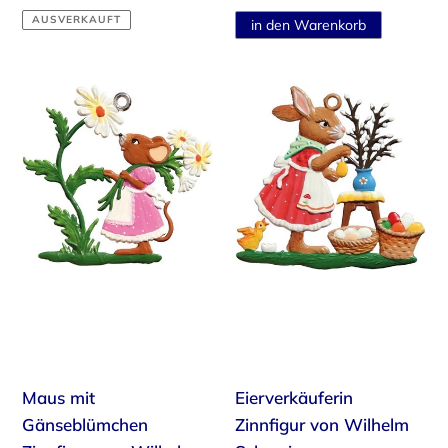
Preis
Preis
AUSVERKAUFT
Maus
Eierverkäuferin
mit
Zinnfigur
Gänseblümchen
von
Zinnfigur
Wilhelm
von
Schweizer
Wilhelm
Schweizer
Maus mit
Eierverkäuferin
Gänseblümchen
Zinnfigur von Wilhelm