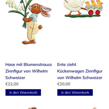
Blumenstrauss
Kückenwagen
Zinnfigur
Zinnfigur
von
von
Wilhelm
Wilhelm
Schweizer
Schweizer
Hase mit Blumenstrauss
Ente zieht
Zinnfigur von Wilhelm
Kückenwagen Zinnfigur
Schweizer
von Wilhelm Schweizer
Normaler
€22,00
Normaler
€20,00
Preis
Preis