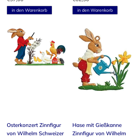
Preis
Preis
Osterkonzert
Hase
Zinnfigur
mit
von
Gießkanne
Wilhelm
Zinnfigur
Schweizer
von
Wilhelm
Schweizer
Osterkonzert Zinnfigur
Hase mit Gießkanne
von Wilhelm Schweizer
Zinnfigur von Wilhelm