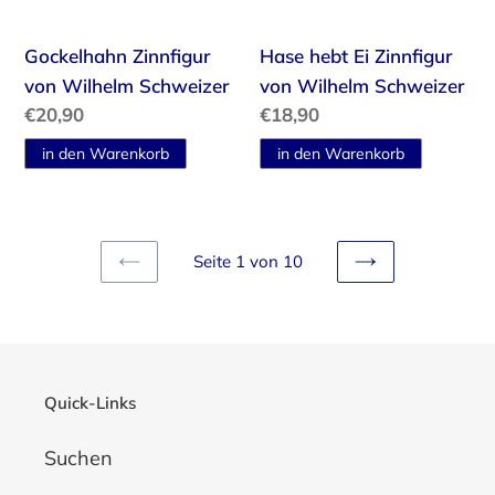
Gockelhahn Zinnfigur
Hase hebt Ei Zinnfigur
von Wilhelm Schweizer
von Wilhelm Schweizer
Normaler
€20,90
Normaler
€18,90
Preis
Preis
Seite 1 von 10
VORHERIGE
NÄCHSTE
SEITE
SEITE
Quick-Links
Suchen