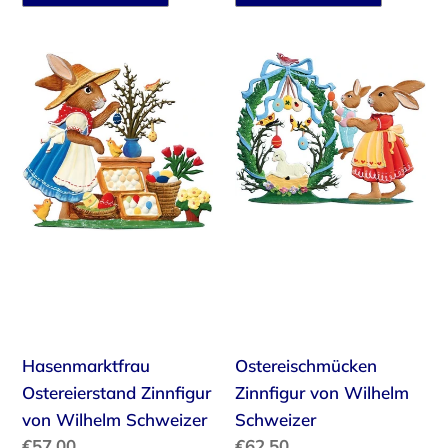
Hasenmarktfrau
Ostereischmücken
Ostereierstand
Zinnfigur
Zinnfigur
von
von
Wilhelm
Wilhelm
Schweizer
Schweizer
Hasenmarktfrau
Ostereischmücken
Ostereierstand Zinnfigur
Zinnfigur von Wilhelm
von Wilhelm Schweizer
Schweizer
Normaler
€57,00
Normaler
€62,50