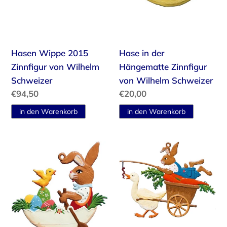
Hasen Wippe 2015
Hase in der
Zinnfigur von Wilhelm
Hängematte Zinnfigur
Schweizer
von Wilhelm Schweizer
Normaler
€94,50
Normaler
€20,00
Preis
Preis
Hase
Möhrchenwagen
im
Zinnfigur
Ei-
von
Boot
Wilhelm
Zinnfigur
Schweizer
von