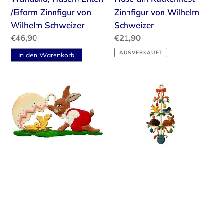
/Eiform Zinnfigur von
Zinnfigur von Wilhelm
Wilhelm Schweizer
Schweizer
Normaler
€46,90
Normaler
€21,90
Preis
Preis
AUSVERKAUFT
Nest
Osterbaum
unterm
Zinnfigur
Ei
von
Zinnfigur
Wilhelm
von
Schweizer
Wilhelm
Schweizer