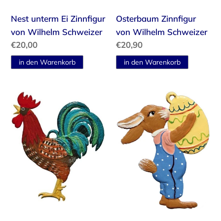
Nest unterm Ei Zinnfigur
Osterbaum Zinnfigur
von Wilhelm Schweizer
von Wilhelm Schweizer
Normaler
€20,00
Normaler
€20,90
Preis
Preis
Gockelhahn
Hase
Zinnfigur
hebt
von
Ei
Wilhelm
Zinnfigur
Schweizer
von
Wilhelm
Schweizer