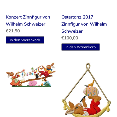
Konzert Zinnfigur von
Ostertanz 2017
Wilhelm Schweizer
Zinnfigur von Wilhelm
Normaler
€21,50
Schweizer
Preis
Normaler
€100,00
Preis
Hasen
Hase
Wippe
in
2015
der
Zinnfigur
Hängematte
von
Zinnfigur
Wilhelm
von
Schweizer
Wilhelm
Schweizer