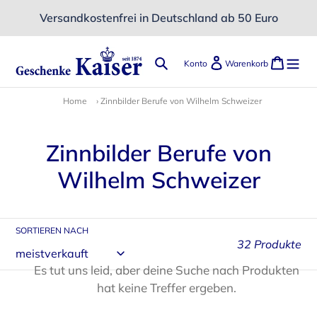
Direkt
Versandkostenfrei in Deutschland ab 50 Euro
zum
Inhalt
Suchen
Einloggen
Ware
Konto
Warenkorb
Home
›
Zinnbilder Berufe von Wilhelm Schweizer
K
Zinnbilder Berufe von
a
Wilhelm Schweizer
t
e
SORTIEREN NACH
32 Produkte
g
Es tut uns leid, aber deine Suche nach Produkten
o
hat keine Treffer ergeben.
r