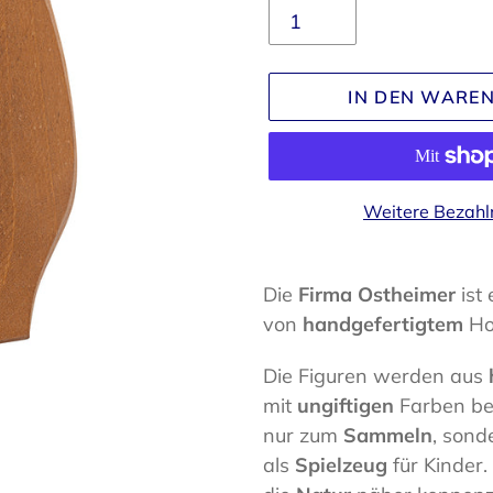
IN DEN WARE
Weitere Bezahl
Produkt
wird
Die
Firma Ostheimer
ist
zum
von
handgefertigtem
Ho
Warenkorb
Die Figuren werden aus
hinzugefügt
mit
ungiftigen
Farben be
nur zum
Sammeln
, son
als
Spielzeug
für Kinder.