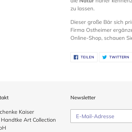
die
Natur
näher kennenz
zu lassen.
Dieser große Bär sich pr
Firma Ostheimer ergänze
Online-Shop, schauen Si
AUF
A
TEILEN
TWITTERN
FACEBOOK
T
TEILEN
T
takt
Newsletter
chenke Kaiser
 Handtke Art Collection
bH