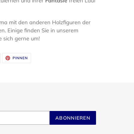
ulernen und ihrer
Fantasie
freien Lauf
ima mit den anderen Holzfiguren der
n. Einige finden Sie in unserem
e sich gerne um!
UF
AUF
PINNEN
WITTER
PINTEREST
WITTERN
PINNEN
ABONNIEREN