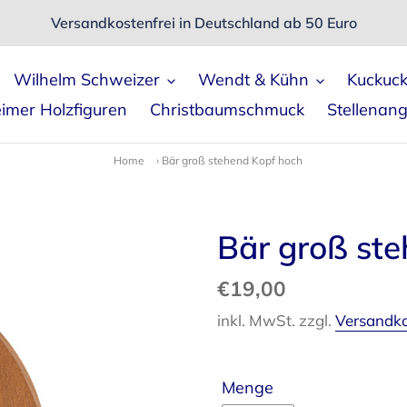
Versandkostenfrei in Deutschland ab 50 Euro
Wilhelm Schweizer
Wendt & Kühn
Kuckuc
imer Holzfiguren
Christbaumschmuck
Stellenan
Home
›
Bär groß stehend Kopf hoch
Bär groß st
Normaler
€19,00
Preis
inkl. MwSt. zzgl.
Versandk
Menge