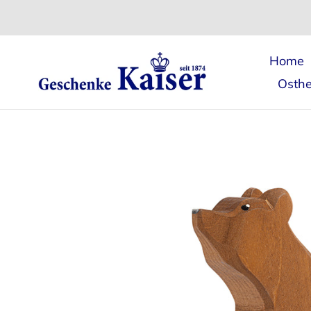
Direkt
zum
Inhalt
Home
Osthe