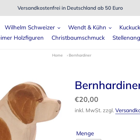
Versandkostenfrei in Deutschland ab 50 Euro
Wilhelm Schweizer
Wendt & Kühn
Kuckuc
imer Holzfiguren
Christbaumschmuck
Stellenan
Home
›
Bernhardiner
Bernhardine
Normaler
€20,00
Preis
inkl. MwSt. zzgl.
Versandk
Menge