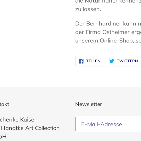
die
Natur
näher kennenz
zu lassen.
Der Bernhardiner kann na
der Firma Ostheimer ergä
unserem Online-Shop, sc
AUF
A
TEILEN
TWITTERN
FACEBOOK
T
TEILEN
T
takt
Newsletter
chenke Kaiser
 Handtke Art Collection
bH