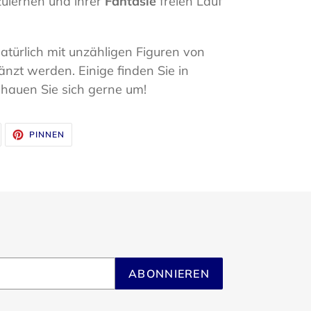
ulernen und ihrer
Fantasie
freien Lauf
türlich mit unzähligen Figuren von
nzt werden. Einige finden Sie in
hauen Sie sich gerne um!
UF
AUF
PINNEN
WITTER
PINTEREST
WITTERN
PINNEN
ABONNIEREN