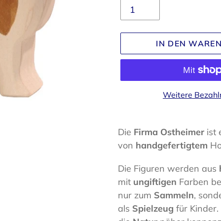
IN DEN WARE
Weitere Bezahl
Produkt
wird
Die
Firma Ostheimer
ist
zum
von
handgefertigtem
Ho
Warenkorb
Die Figuren werden aus
hinzugefügt
mit
ungiftigen
Farben be
nur zum
Sammeln
, son
als
Spielzeug
für Kinder.