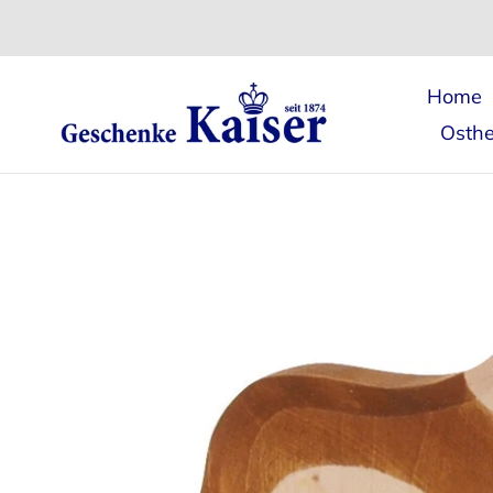
Direkt
zum
Inhalt
Home
Osthe