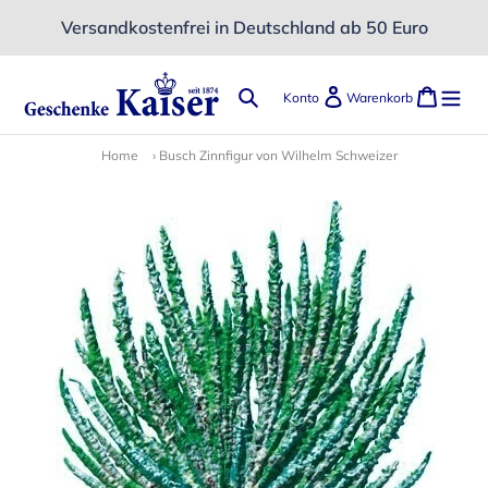
Direkt
Versandkostenfrei in Deutschland ab 50 Euro
zum
Inhalt
Suchen
Einloggen
Ware
Konto
Warenkorb
Home
›
Busch Zinnfigur von Wilhelm Schweizer