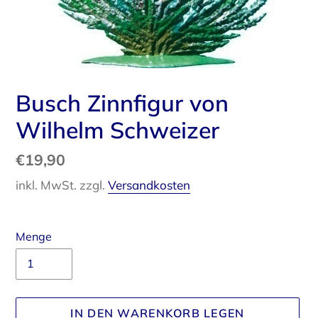
Busch Zinnfigur von
Wilhelm Schweizer
Normaler
€19,90
Preis
inkl. MwSt. zzgl.
Versandkosten
Menge
IN DEN WARENKORB LEGEN