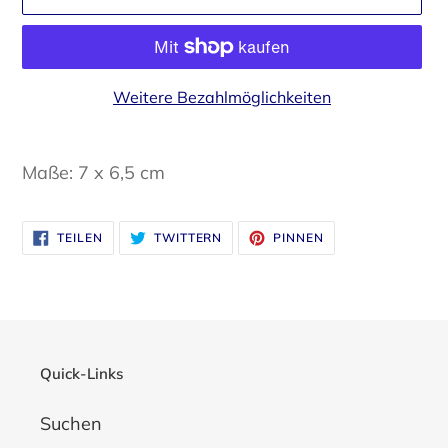
Weitere Bezahlmöglichkeiten
Produkt
wird
Maße: 7 x 6,5 cm
zum
Warenkorb
AUF
AUF
AUF
hinzugefügt
TEILEN
TWITTERN
PINNEN
FACEBOOK
TWITTER
PINTEREST
TEILEN
TWITTERN
PINNEN
Quick-Links
Suchen