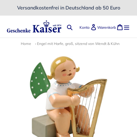
Direkt
Versandkostenfrei in Deutschland ab 50 Euro
zum
Inhalt
Suchen
Einloggen
Ware
Konto
Warenkorb
Home
›
Engel mit Harfe, groß, sitzend von Wendt & Kühn