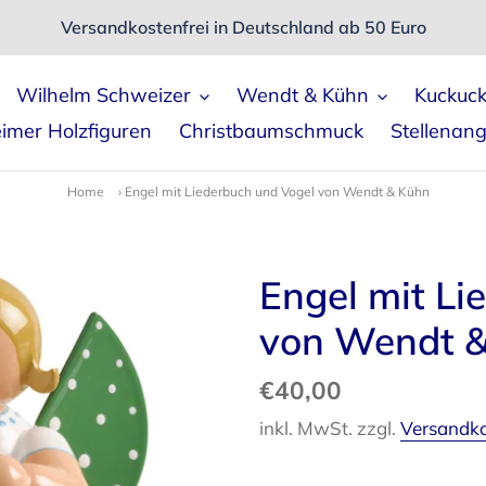
Versandkostenfrei in Deutschland ab 50 Euro
Wilhelm Schweizer
Wendt & Kühn
Kuckuc
imer Holzfiguren
Christbaumschmuck
Stellenan
Home
›
Engel mit Liederbuch und Vogel von Wendt & Kühn
Engel mit Li
von Wendt 
Normaler
€40,00
Preis
inkl. MwSt. zzgl.
Versandk