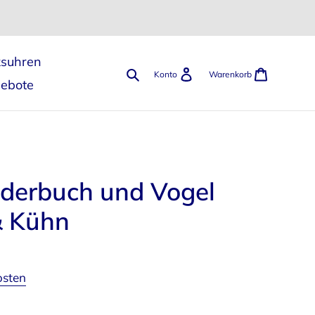
ksuhren
Suchen
Einloggen
Warenk
Konto
Warenkorb
gebote
ederbuch und Vogel
& Kühn
osten