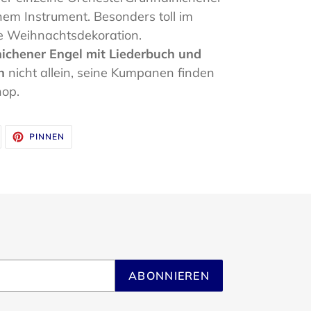
nem Instrument. Besonders toll im
le Weihnachtsdekoration.
ichener Engel mit Liederbuch und
n
nicht allein, seine Kumpanen finden
hop.
UF
AUF
PINNEN
WITTER
PINTEREST
WITTERN
PINNEN
ABONNIEREN