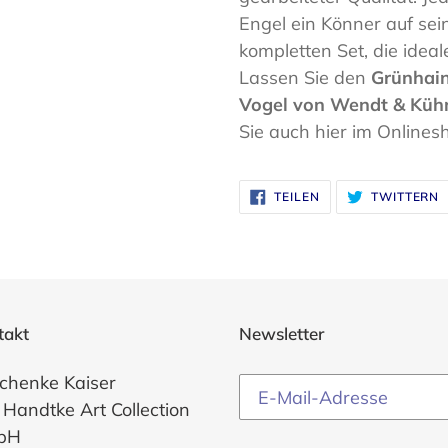
Engel ein Könner auf sei
kompletten Set, die idea
Lassen Sie den
Grünhain
Vogel von Wendt & Küh
Sie auch hier im Onlines
AUF
A
TEILEN
TWITTERN
FACEBOOK
T
TEILEN
T
takt
Newsletter
chenke Kaiser
 Handtke Art Collection
bH