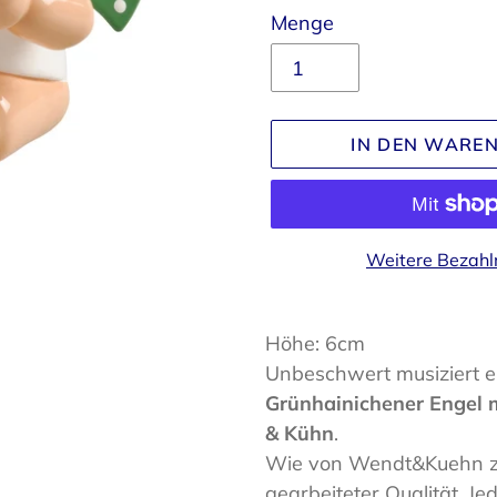
Menge
IN DEN WARE
Weitere Bezahl
Produkt
wird
Höhe: 6cm
zum
Unbeschwert musiziert e
Warenkorb
Grünhainichener Engel 
hinzugefügt
& Kühn
.
Wie von Wendt&Kuehn zu
gearbeiteter Qualität. J