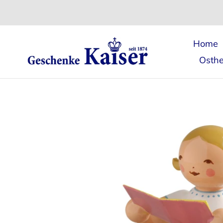
Direkt
zum
Inhalt
Home
Osthe