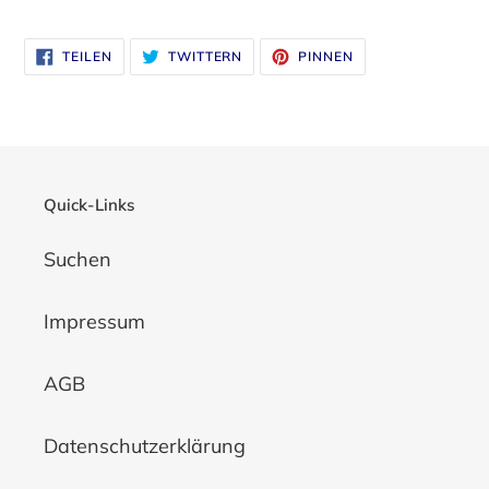
Produkt
wird
AUF
AUF
AUF
TEILEN
TWITTERN
PINNEN
zum
FACEBOOK
TWITTER
PINTEREST
TEILEN
TWITTERN
PINNEN
Warenkorb
hinzugefügt
Quick-Links
Suchen
Impressum
AGB
Datenschutzerklärung