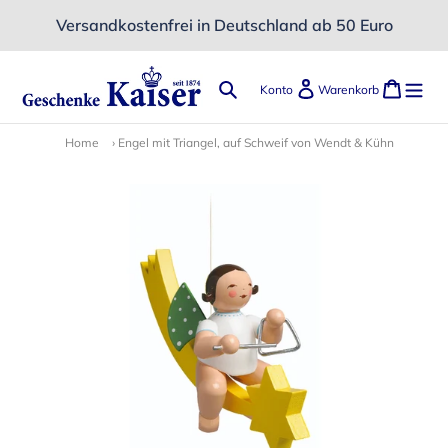
Direkt
Versandkostenfrei in Deutschland ab 50 Euro
zum
Inhalt
Suchen
Einloggen
Ware
Konto
Warenkorb
Home
›
Engel mit Triangel, auf Schweif von Wendt & Kühn