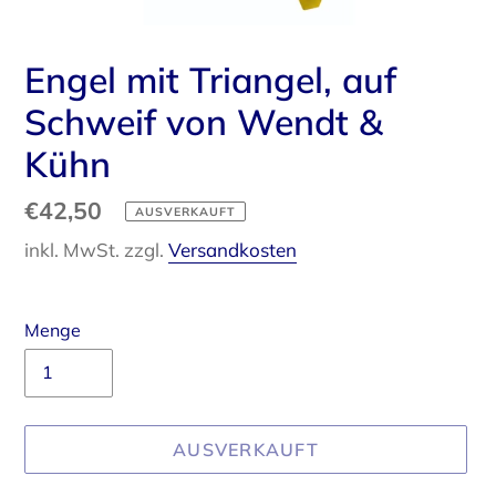
Engel mit Triangel, auf
Schweif von Wendt &
Kühn
Normaler
€42,50
AUSVERKAUFT
Preis
inkl. MwSt. zzgl.
Versandkosten
Menge
AUSVERKAUFT