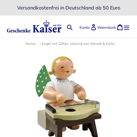
Direkt
Versandkostenfrei in Deutschland ab 50 Euro
zum
Inhalt
Suchen
Einloggen
Ware
Konto
Warenkorb
Home
›
Engel mit Zither, sitzend von Wendt & Kühn