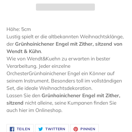
Produkt
wird
Höhe: 5cm
zum
Lustig spielt er die altbekannten Weihnachtsklänge,
Warenkorb
der
Grünhainichener Engel mit Zither, sitzend von
hinzugefügt
Wendt & Kühn
.
Wie von Wendt&Kuehn zu erwarten in bester
Verarbeitung. Jeder einzelne
OrchesterGrünhainichener Engel ein Könner auf
seinem Instrument. Besonders toll im vollständigen
Set, die ideale Weihnachtsdekoration.
Lassen Sie den
Grünhainichener Engel mit Zither,
sitzend
nicht alleine, seine Kumpanen finden Sie
auch hier im Onlineshop.
AUF
AUF
AUF
TEILEN
TWITTERN
PINNEN
FACEBOOK
TWITTER
PINTEREST