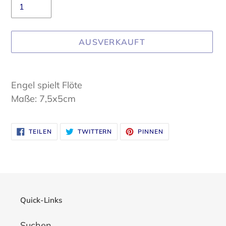
AUSVERKAUFT
Produkt
wird
Engel spielt Flöte
zum
Maße: 7,5x5cm
Warenkorb
hinzugefügt
AUF
AUF
AUF
TEILEN
TWITTERN
PINNEN
FACEBOOK
TWITTER
PINTEREST
TEILEN
TWITTERN
PINNEN
Quick-Links
Suchen