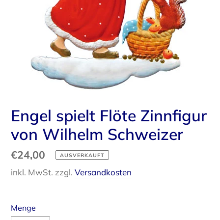
Engel spielt Flöte Zinnfigur
von Wilhelm Schweizer
Normaler
€24,00
AUSVERKAUFT
Preis
inkl. MwSt. zzgl.
Versandkosten
Menge