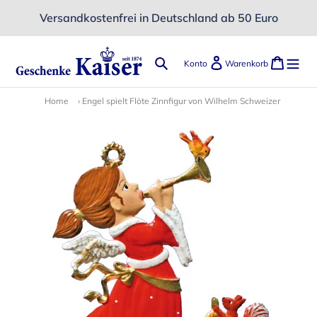
Direkt
Versandkostenfrei in Deutschland ab 50 Euro
zum
Inhalt
Suchen
Einloggen
Ware
Konto
Warenkorb
Home
›
Engel spielt Flöte Zinnfigur von Wilhelm Schweizer