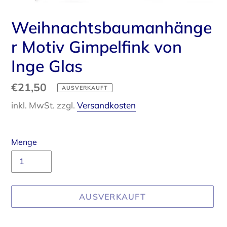
Weihnachtsbaumanhänge
r Motiv Gimpelfink von
Inge Glas
Normaler
€21,50
AUSVERKAUFT
Preis
inkl. MwSt. zzgl.
Versandkosten
Menge
AUSVERKAUFT
Produkt