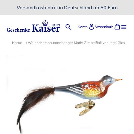
Direkt
Versandkostenfrei in Deutschland ab 50 Euro
zum
Inhalt
Suchen
Einloggen
Ware
Konto
Warenkorb
Home
›
Weihnachtsbaumanhänger Motiv Gimpelfink von Inge Glas