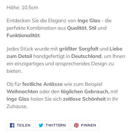
wird
Höhe: 10,5cm
zum
Warenkorb
Entdecken Sie die Eleganz von
Inge Glas
- die
hinzugefügt
perfekte Kombination aus
Qualität
,
Stil
und
Funktionalität
.
Jedes Stück wurde mit
größter Sorgfalt
und
Liebe
zum Detail
handgefertigt in
Deutschland
, um Ihnen
ein einzigartiges und ansprechendes Design zu
bieten.
Ob für
festliche Anlässe
wie zum Beispiel
Weihnachten
oder den
täglichen Gebrauch,
mit
Inge Glas
holen Sie sich
zeitlose Schönheit
in Ihr
Zuhause.
AUF
AUF
AUF
TEILEN
TWITTERN
PINNEN
FACEBOOK
TWITTER
PINTEREST
TEILEN
TWITTERN
PINNEN