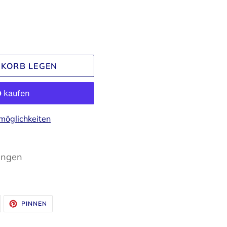
NKORB LEGEN
möglichkeiten
ängen
UF
AUF
PINNEN
WITTER
PINTEREST
WITTERN
PINNEN