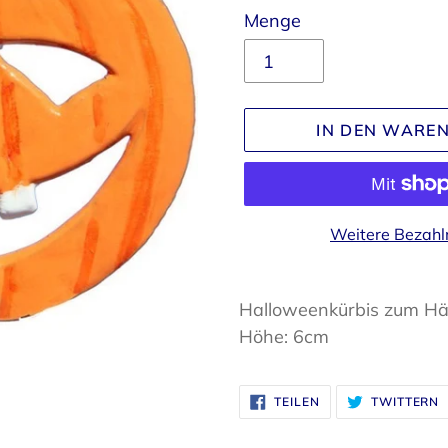
Menge
IN DEN WARE
Weitere Bezahl
Produkt
wird
Halloweenkürbis zum H
zum
Höhe: 6cm
Warenkorb
hinzugefügt
AUF
A
TEILEN
TWITTERN
FACEBOOK
T
TEILEN
T