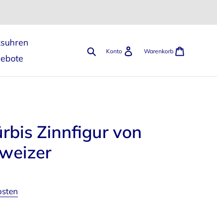
ksuhren
Suchen
Einloggen
Warenk
Konto
Warenkorb
gebote
bis Zinnfigur von
weizer
osten