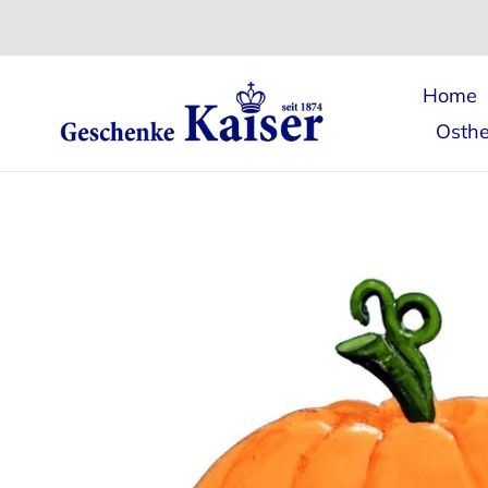
Direkt
zum
Inhalt
Home
Osthe