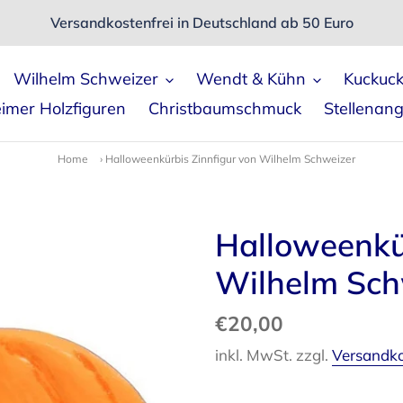
Versandkostenfrei in Deutschland ab 50 Euro
Wilhelm Schweizer
Wendt & Kühn
Kuckuc
imer Holzfiguren
Christbaumschmuck
Stellenan
Home
›
Halloweenkürbis Zinnfigur von Wilhelm Schweizer
Halloweenkür
Wilhelm Sch
Normaler
€20,00
Preis
inkl. MwSt. zzgl.
Versandk