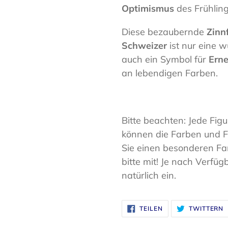
Optimismus
des Frühling
Diese bezaubernde
Zinn
Schweizer
ist nur eine
auch ein Symbol für
Ern
an lebendigen Farben.
Bitte beachten: Jede Fig
können die Farben und Fa
Sie einen besonderen Fa
bitte mit! Je nach Verfü
natürlich ein.
AUF
A
TEILEN
TWITTERN
FACEBOOK
T
TEILEN
T