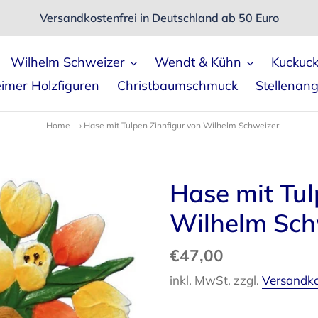
Versandkostenfrei in Deutschland ab 50 Euro
Wilhelm Schweizer
Wendt & Kühn
Kuckuc
imer Holzfiguren
Christbaumschmuck
Stellenan
Home
›
Hase mit Tulpen Zinnfigur von Wilhelm Schweizer
Hase mit Tul
Wilhelm Sch
Normaler
€47,00
Preis
inkl. MwSt. zzgl.
Versandk