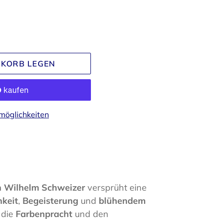
NKORB LEGEN
möglichkeiten
n Wilhelm Schweizer
versprüht eine
hkeit
,
Begeisterung
und
blühendem
 die
Farbenpracht
und den