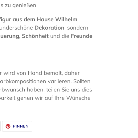
s zu genießen!
figur aus dem Hause Wilhelm
 wunderschöne
Dekoration
, sondern
euerung
,
Schönheit
und die
Freunde
ur wird von Hand bemalt, daher
rbkompositionen variieren. Sollten
rbwunsch haben, teilen Sie uns dies
gbarkeit gehen wir auf Ihre Wünsche
UF
AUF
PINNEN
WITTER
PINTEREST
WITTERN
PINNEN