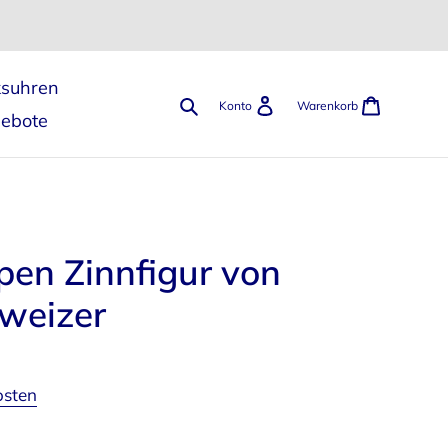
ksuhren
Suchen
Einloggen
Warenk
Konto
Warenkorb
gebote
pen Zinnfigur von
weizer
osten