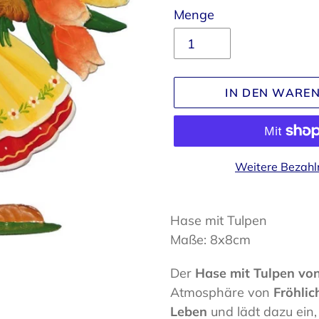
Menge
IN DEN WARE
Weitere Bezahl
Produkt
wird
Hase mit Tulpen
zum
Maße: 8x8cm
Warenkorb
Der
Hase mit Tulpen vo
hinzugefügt
Atmosphäre von
Fröhlic
Leben
und lädt dazu ein,