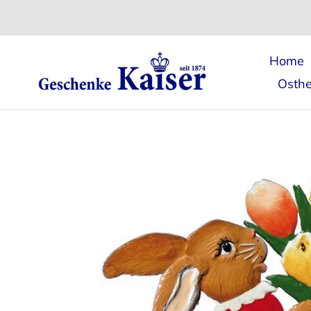
Direkt
zum
Inhalt
Home
Osthe