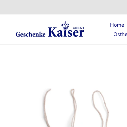
Direkt
zum
Inhalt
Home
Osthe