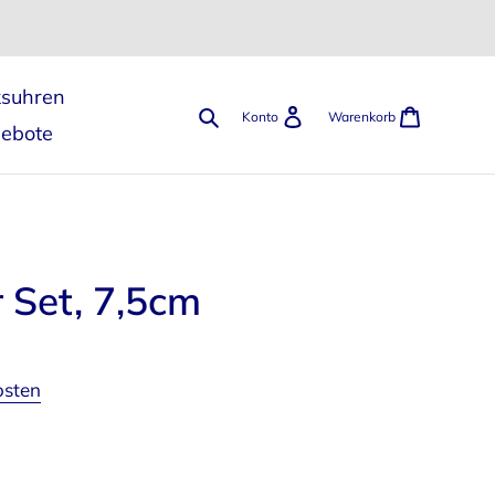
ksuhren
Suchen
Einloggen
Warenk
Konto
Warenkorb
gebote
r Set, 7,5cm
osten