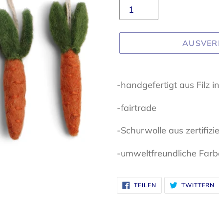
AUSVER
Produkt
wird
-handgefertigt aus Filz i
zum
-fairtrade
Warenkorb
hinzugefügt
-Schurwolle aus zertifizi
-umweltfreundliche Far
AUF
A
TEILEN
TWITTERN
FACEBOOK
T
TEILEN
T