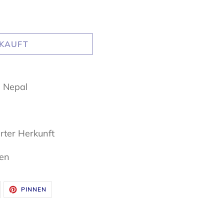
KAUFT
n Nepal
erter Herkunft
ben
UF
AUF
PINNEN
WITTER
PINTEREST
WITTERN
PINNEN