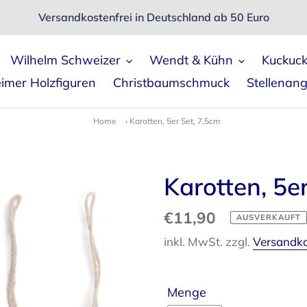
Versandkostenfrei in Deutschland ab 50 Euro
Wilhelm Schweizer
Wendt & Kühn
Kuckuc
imer Holzfiguren
Christbaumschmuck
Stellenan
Home
›
Karotten, 5er Set, 7,5cm
Karotten, 5e
Normaler
€11,90
AUSVERKAUFT
Preis
inkl. MwSt. zzgl.
Versandk
Menge