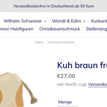
Versandkostenfrei in Deutschland ab 50 Euro
Wilhelm Schweizer
Wendt & Kühn
Kuckuc
imer Holzfiguren
Christbaumschmuck
Stellenan
Home
›
Kuh braun fressend
Kuh braun f
Normaler
€27,00
Preis
inkl. MwSt. zzgl.
Versandk
Menge