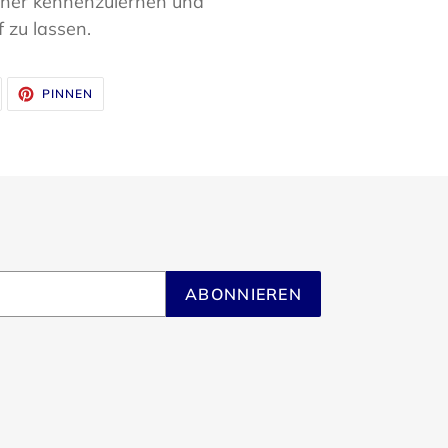
her kennenzulernen und
f zu lassen.
UF
AUF
PINNEN
WITTER
PINTEREST
WITTERN
PINNEN
ABONNIEREN