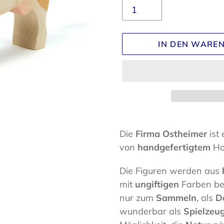
IN DEN WARE
Produkt
wird
Die
Firma Ostheimer
ist
zum
von
handgefertigtem
Ho
Warenkorb
Die Figuren werden aus
hinzugefügt
mit
ungiftigen
Farben be
nur zum
Sammeln
, als
D
wunderbar als
Spielzeu