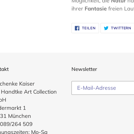
Möglichkeit, die
Natur
nä
ihrer
Fantasie
freien Lau
AUF
A
TEILEN
TWITTERN
FACEBOOK
T
TEILEN
T
takt
Newsletter
chenke Kaiser
 Handtke Art Collection
bH
dermarkt 1
31 München
. 089/264 509
nungszeiten: Mo-Sa