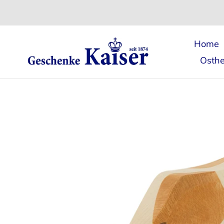
Direkt
zum
Inhalt
Home
Osthe