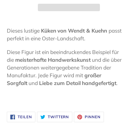
Produkt
wird
Dieses lustige
Küken
von Wendt & Kuehn
passt
zum
perfekt in eine Oster-Landschaft.
Warenkorb
hinzugefügt
Diese Figur ist ein beeindruckendes Beispiel für
die
meisterhafte
Handwerkskunst
und die über
Generationen weitergegebene Tradition der
Manufaktur. Jede Figur wird mit
großer
Sorgfalt
und
Liebe zum Detail
handgefertigt
.
AUF
AUF
AUF
TEILEN
TWITTERN
PINNEN
FACEBOOK
TWITTER
PINTEREST
TEILEN
TWITTERN
PINNEN