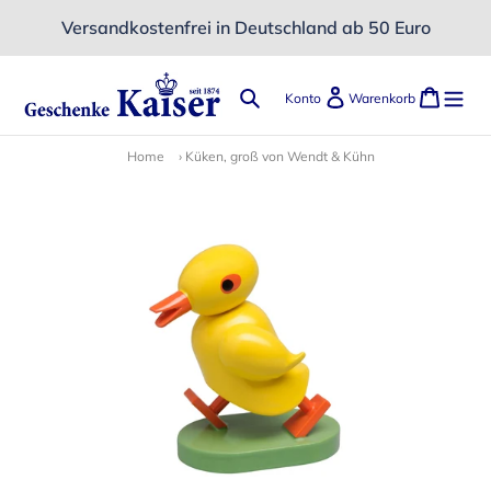
Direkt
Versandkostenfrei in Deutschland ab 50 Euro
zum
Inhalt
Suchen
Einloggen
Ware
Konto
Warenkorb
Home
›
Küken, groß von Wendt & Kühn