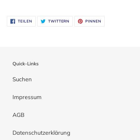
Produkt
wird
AUF
AUF
AUF
TEILEN
TWITTERN
PINNEN
zum
FACEBOOK
TWITTER
PINTEREST
TEILEN
TWITTERN
PINNEN
Warenkorb
hinzugefügt
Quick-Links
Suchen
Impressum
AGB
Datenschutzerklärung