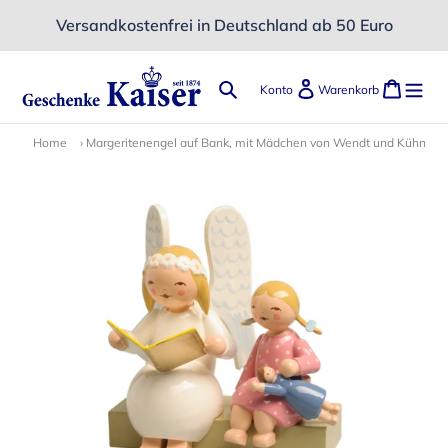
Direkt
Versandkostenfrei in Deutschland ab 50 Euro
zum
Inhalt
Suchen
Einloggen
Ware
Konto
Warenkorb
Home
›
Margeritenengel auf Bank, mit Mädchen von Wendt und Kühn