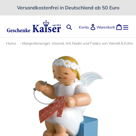
Direkt
Versandkostenfrei in Deutschland ab 50 Euro
zum
Inhalt
Suchen
Einloggen
Ware
Konto
Warenkorb
Home
›
Margeritenengel, sitzend, mit Nadel und Faden von Wendt & Kühn