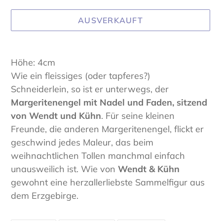
AUSVERKAUFT
Produkt
wird
Höhe: 4cm
zum
Wie ein fleissiges (oder tapferes?)
Warenkorb
Schneiderlein, so ist er unterwegs, der
hinzugefügt
Margeritenengel mit Nadel und Faden, sitzend
von Wendt und Kühn
. Für seine kleinen
Freunde, die anderen Margeritenengel, flickt er
geschwind jedes Maleur, das beim
weihnachtlichen Tollen manchmal einfach
unausweilich ist. Wie von
Wendt & Kühn
gewohnt eine herzallerliebste Sammelfigur aus
dem Erzgebirge.