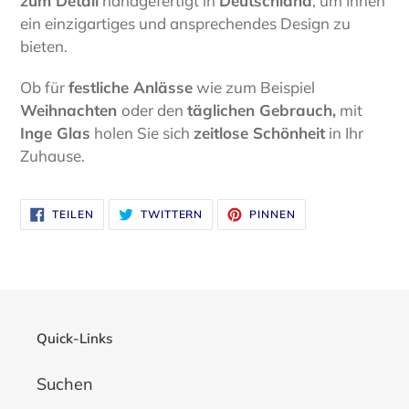
zum Detail
handgefertigt in
Deutschland
, um Ihnen
ein einzigartiges und ansprechendes Design zu
bieten.
Ob für
festliche Anlässe
wie zum Beispiel
Weihnachten
oder den
täglichen Gebrauch,
mit
Inge Glas
holen Sie sich
zeitlose Schönheit
in Ihr
Zuhause.
AUF
AUF
AUF
TEILEN
TWITTERN
PINNEN
FACEBOOK
TWITTER
PINTEREST
TEILEN
TWITTERN
PINNEN
Quick-Links
Suchen