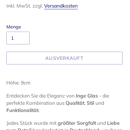
Preis
inkl. MwSt. zzgl.
Versandkosten
Menge
AUSVERKAUFT
Produkt
wird
Höhe: 9cm
zum
Warenkorb
Entdecken Sie die Eleganz von
Inge Glas
- die
hinzugefügt
perfekte Kombination aus
Qualität
,
Stil
und
Funktionalität
.
Jedes Stück wurde mit
größter Sorgfalt
und
Liebe