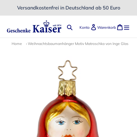
Direkt
Versandkostenfrei in Deutschland ab 50 Euro
zum
Inhalt
Suchen
Einloggen
Ware
Konto
Warenkorb
Home
›
Weihnachtsbaumanhänger Motiv Matroschka von Inge Glas