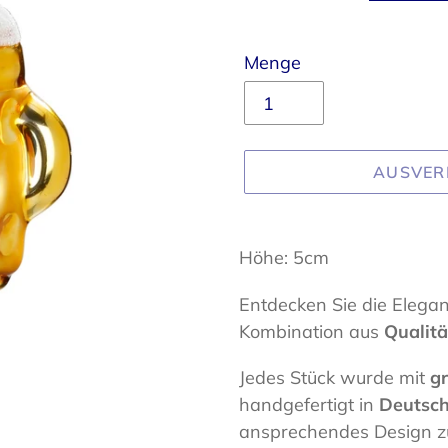
Menge
AUSVER
Produkt
wird
Höhe: 5cm
zum
Entdecken Sie die Elega
Warenkorb
Kombination aus
Qualitä
hinzugefügt
Jedes Stück wurde mit
gr
handgefertigt in
Deutsc
ansprechendes Design zu