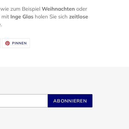
wie zum Beispiel
Weihnachten
oder
mit
Inge Glas
holen Sie sich
zeitlose
.
UF
AUF
PINNEN
WITTER
PINTEREST
WITTERN
PINNEN
ABONNIEREN