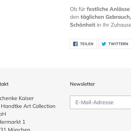
Ob für
festliche Anlässe
den
täglichen Gebrauch,
Schönheit
in Ihr Zuhause
AUF
A
TEILEN
TWITTERN
FACEBOOK
T
TEILEN
T
takt
Newsletter
chenke Kaiser
 Handtke Art Collection
bH
dermarkt 1
31 München