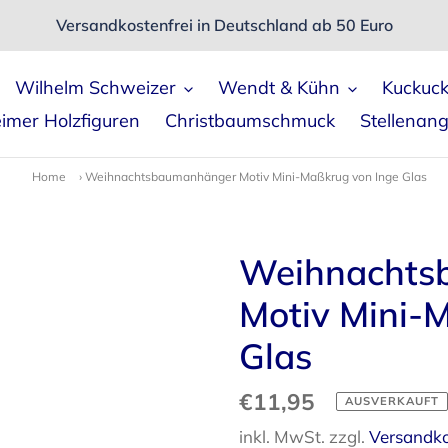
Versandkostenfrei in Deutschland ab 50 Euro
Wilhelm Schweizer
Wendt & Kühn
Kuckuc
imer Holzfiguren
Christbaumschmuck
Stellenan
Home
›
Weihnachtsbaumanhänger Motiv Mini-Maßkrug von Inge Glas
Weihnachts
Motiv Mini-
Glas
Normaler
€11,95
AUSVERKAUFT
Preis
inkl. MwSt. zzgl.
Versandk