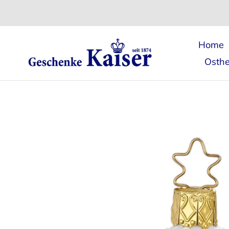
Direkt
zum
Inhalt
Home
Osthe