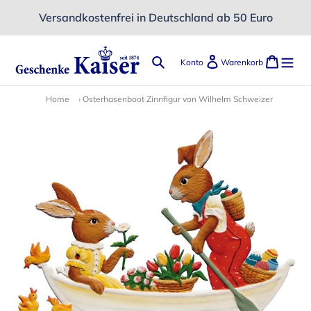
Direkt
Versandkostenfrei in Deutschland ab 50 Euro
zum
Inhalt
Suchen
Einloggen
Ware
Konto
Warenkorb
Home
›
Osterhasenboot Zinnfigur von Wilhelm Schweizer