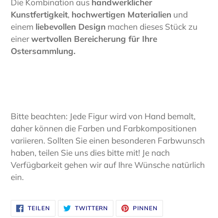
Die Kombination aus
handwerklicher
Kunstfertigkeit
,
hochwertigen Materialien
und
einem
liebevollen Design
machen dieses Stück zu
einer
wertvollen Bereicherung für Ihre
Ostersammlung.
Bitte beachten: Jede Figur wird von Hand bemalt,
daher können die Farben und Farbkompositionen
variieren. Sollten Sie einen besonderen Farbwunsch
haben, teilen Sie uns dies bitte mit! Je nach
Verfügbarkeit gehen wir auf Ihre Wünsche natürlich
ein.
AUF
AUF
AUF
TEILEN
TWITTERN
PINNEN
FACEBOOK
TWITTER
PINTEREST