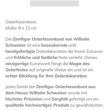
Produkt
wird
Osterhasenboot
zum
Maße: 8 x 13 cm
Warenkorb
hinzugefügt
Die
Zinnfigur Osterhasenboot von Wilhelm
Schweizer
ist eine
bezaubernde
und
handgefertigte
Osterdekoration die Ihrem Zuhause
und
fröhliche und festliche
Note verleiht. Dieses
einzigartige
Kunstwerk fängt die
Magie des
Osterfestes
auf originelle Weise ein und ist ein
echter Blickfang für Ihre Osterdekoration
.
Jedes Detail der
Zinnfigur Osterhasenboot aus
dem Hause Wilhelm Schweizer
wurde mit
höchster Präzision
und
Sorgfalt
gefertigt um ein
qualitativ hochwertiges Produkt
zu gewährleisten.