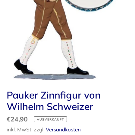
Pauker Zinnfigur von
Wilhelm Schweizer
Normaler
€24,90
AUSVERKAUFT
Preis
inkl. MwSt. zzgl.
Versandkosten