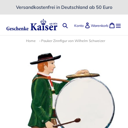
Direkt
Versandkostenfrei in Deutschland ab 50 Euro
zum
Inhalt
Suchen
Einloggen
Ware
Konto
Warenkorb
Home
›
Pauker Zinnfigur von Wilhelm Schweizer