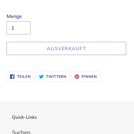
Menge
AUSVERKAUFT
Produkt
wird
AUF
AUF
AUF
TEILEN
TWITTERN
PINNEN
zum
FACEBOOK
TWITTER
PINTEREST
TEILEN
TWITTERN
PINNEN
Warenkorb
hinzugefügt
Quick-Links
Suchen