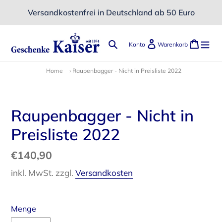
Direkt
Versandkostenfrei in Deutschland ab 50 Euro
zum
Inhalt
Suchen
Einloggen
Ware
Konto
Warenkorb
Home
›
Raupenbagger - Nicht in Preisliste 2022
Raupenbagger - Nicht in
Preisliste 2022
Normaler
€140,90
Preis
inkl. MwSt. zzgl.
Versandkosten
Menge