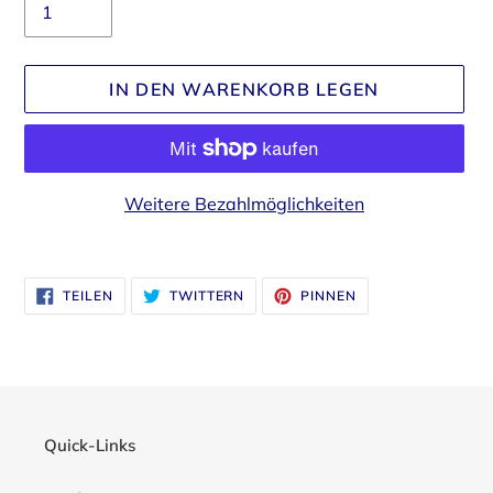
IN DEN WARENKORB LEGEN
Weitere Bezahlmöglichkeiten
Produkt
wird
AUF
AUF
AUF
TEILEN
TWITTERN
PINNEN
zum
FACEBOOK
TWITTER
PINTEREST
TEILEN
TWITTERN
PINNEN
Warenkorb
hinzugefügt
Quick-Links