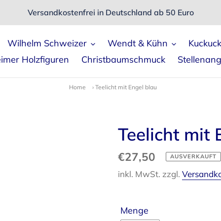
Versandkostenfrei in Deutschland ab 50 Euro
Wilhelm Schweizer
Wendt & Kühn
Kuckuc
imer Holzfiguren
Christbaumschmuck
Stellenan
Home
›
Teelicht mit Engel blau
Teelicht mit 
Normaler
€27,50
AUSVERKAUFT
Preis
inkl. MwSt. zzgl.
Versandk
Menge