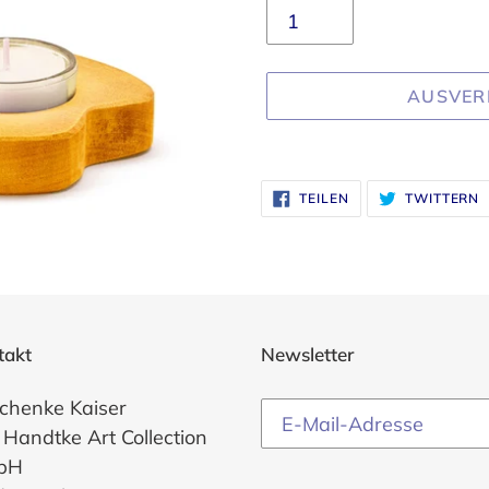
AUSVER
Produkt
wird
AUF
A
TEILEN
TWITTERN
FACEBOOK
T
zum
TEILEN
T
Warenkorb
hinzugefügt
takt
Newsletter
chenke Kaiser
 Handtke Art Collection
bH