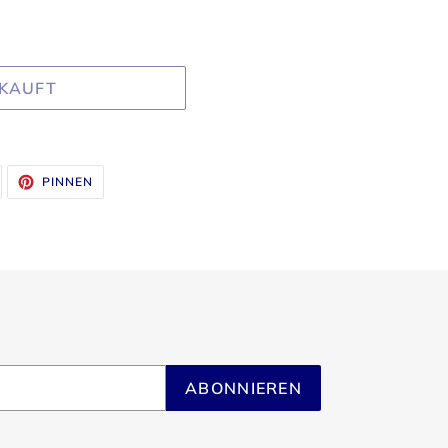
KAUFT
UF
AUF
PINNEN
WITTER
PINTEREST
WITTERN
PINNEN
ABONNIEREN