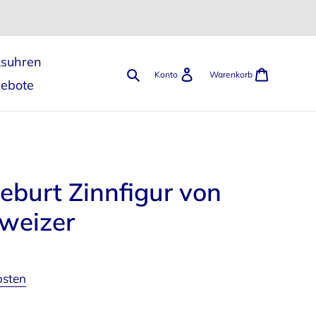
ksuhren
Suchen
Einloggen
Warenk
Konto
Warenkorb
gebote
eburt Zinnfigur von
weizer
osten