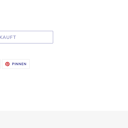
KAUFT
UF
AUF
PINNEN
WITTER
PINTEREST
WITTERN
PINNEN