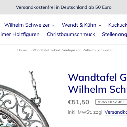
Versandkostenfrei in Deutschland ab 50 Euro
Wilhelm Schweizer
Wendt & Kühn
Kuckuc
imer Holzfiguren
Christbaumschmuck
Stellenan
Home
›
Wandtafel Geburt Zinnfigur von Wilhelm Schweizer
Wandtafel G
Wilhelm Sch
Normaler
€51,50
AUSVERKAUFT
Preis
inkl. MwSt. zzgl.
Versandk